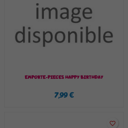
EMPORTE-PIECES HAPPY BIRTHDAY
7,99 €
favorite_border