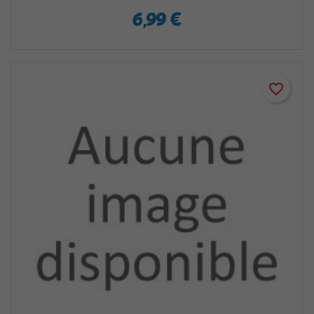
6,99 €
favorite_border