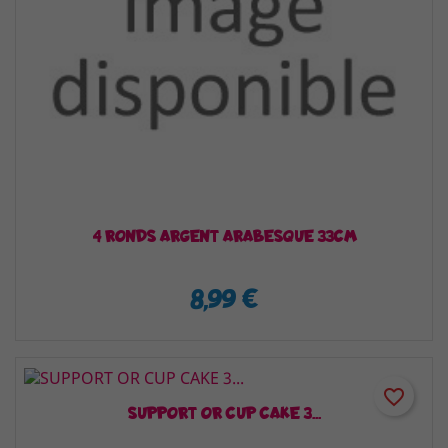
4 RONDS ARGENT ARABESQUE 33CM
8,99 €
favorite_border
SUPPORT OR CUP CAKE 3...