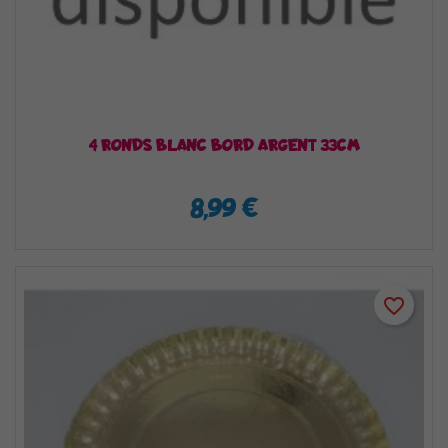
4 RONDS BLANC BORD ARGENT 33CM
8,99 €
favorite_border