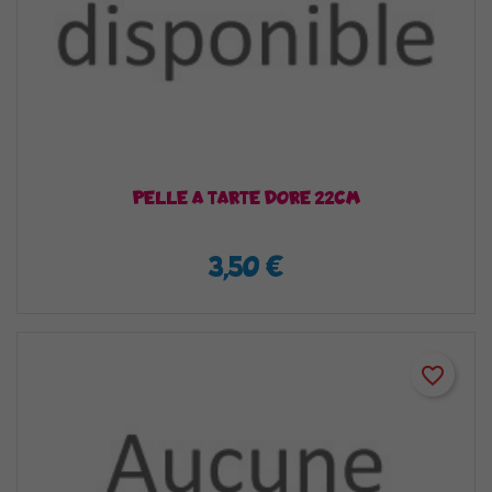
PELLE A TARTE DORE 22CM
3,50 €
favorite_border