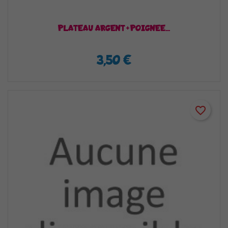
PLATEAU ARGENT+POIGNEE...
3,50 €
favorite_border