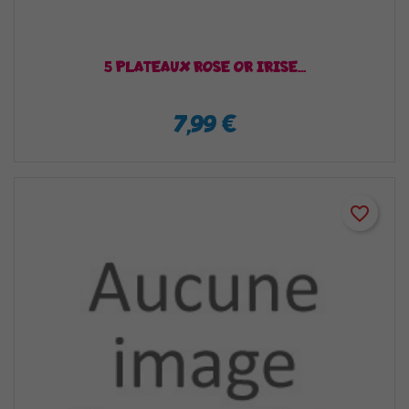
5 PLATEAUX ROSE OR IRISE...
7,99 €
favorite_border