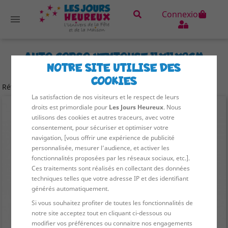
Connexion

Mot de passe oublié ?
AUTO CORSO VENTOUSE 11X11X9CM
NOTRE SITE UTILISE DES
MOUSSE
COOKIES
619
Référence :
La satisfaction de nos visiteurs et le respect de leurs
droits est primordiale pour
Les Jours Heureux
. Nous
utilisons des cookies et autres traceurs, avec votre
consentement, pour sécuriser et optimiser votre
navigation, [vous offrir une expérience de publicité
personnalisée, mesurer l’audience, et activer les
fonctionnalités proposées par les réseaux sociaux, etc.].
Ces traitements sont réalisés en collectant des données
techniques telles que votre adresse IP et des identifiant
générés automatiquement.
Si vous souhaitez profiter de toutes les fonctionnalités de
notre site acceptez tout en cliquant ci-dessous ou
modifier vos préférences ou connaitre nos engagements